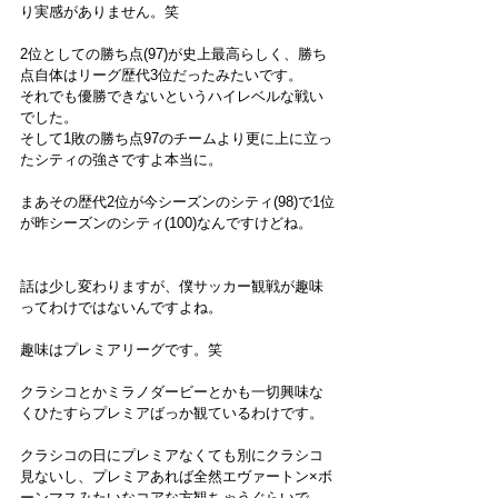
り実感がありません。笑
2位としての勝ち点(97)が史上最高らしく、勝ち
点自体はリーグ歴代3位だったみたいです。
それでも優勝できないというハイレベルな戦い
でした。
そして1敗の勝ち点97のチームより更に上に立っ
たシティの強さですよ本当に。
まあその歴代2位が今シーズンのシティ(98)で1位
が昨シーズンのシティ(100)なんですけどね。
話は少し変わりますが、僕サッカー観戦が趣味
ってわけではないんですよね。
趣味はプレミアリーグです。笑
クラシコとかミラノダービーとかも一切興味な
くひたすらプレミアばっか観ているわけです。
クラシコの日にプレミアなくても別にクラシコ
見ないし、プレミアあれば全然エヴァートン×ボ
ーンマスみたいなコアな方観ちゃうぐらいで。