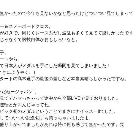
無かったので今年も見ないかなと思ったけどついつい見てしまっ
ー＆スノーボードクロス。
が好きで、同じくレース系だし波乱も多くて見てて楽しかったで
じゃなくて競技自体がおもしろいなと。
子。
ートやら。
て日本人がメダルを手にした瞬間を見てしまいました！
ときにようやく。）
タートの髙木選手の最後の差しなど本当素晴らしかったですね。
そだねージャパン''。
見ててハマっちゃって途中から全部LIVEで見ておりました。
逆転とか叫んじゃってね。
ピック初のメダルということでまさにナイッスー!!でした。
してついつい記念切手も買っちゃいましたよ。
盛り上がってましたがあれは特に何も感じて無かったです。笑