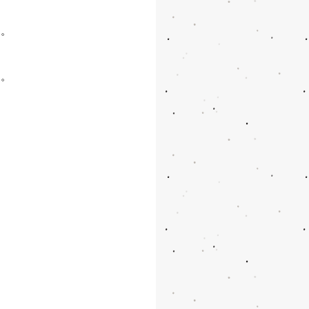
て。
す。