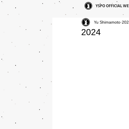
YSPO OFFICIAL WE
Yu Shimamoto
20
2024