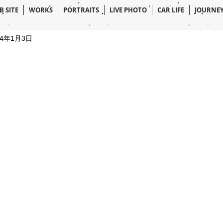
B SITE
WORKS
PORTRAITS
LIVE PHOTO
CAR LIFE
JOURNE
24年1月3日