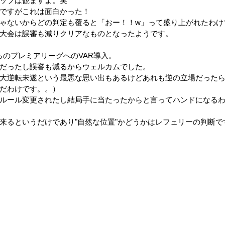
ップは観ますよ。笑
ですがこれは面白かった！
ゃないからどの判定も覆ると「おー！！w」って盛り上がれたわけ
大会は誤審も減りクリアなものとなったようです。
からのプレミアリーグへのVAR導入。
だったし誤審も減るからウェルカムでした。
ーズ戦の大逆転未遂という最悪な思い出もあるけどあれも逆の立場だった
だわけです。。）
ルール変更されたし結局手に当たったからと言ってハンドになる
出来るというだけであり"自然な位置"かどうかはレフェリーの判断で