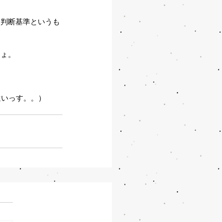
な判断基準というも
しょ。
遠いっす。。）