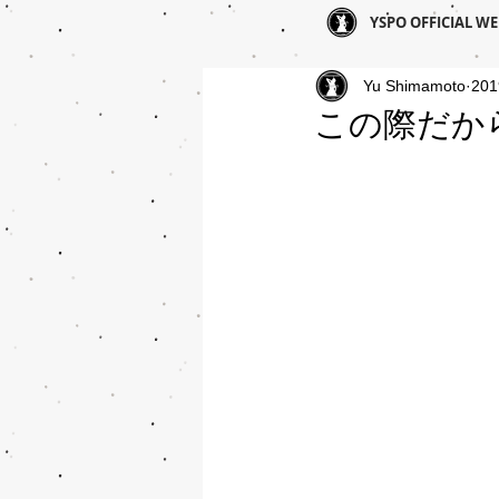
YSPO OFFICIAL WE
Yu Shimamoto
20
この際だか