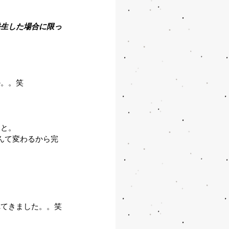
発生した場合に限っ
か。。笑
こと。
んて変わるから完
れてきました。。笑