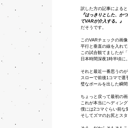
訳した方の記事によると
『はっきりとした、かつ
てVARが介入する。』
だそうです。
このVARチェックの画
平行と垂直の線を入れて
この試合観てましたが「
日本時間深夜1時半頃に
それと最近一番思うのが
スローで前後1コマで選
璧なボールを出した瞬間
ちょっと戻って最初の画
これが本当にヘディング
僕には2コマぐらい前な
そしてズマのお尻とスタ
そう、だからそもそもこ