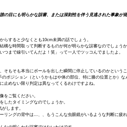
誰の目にも明らかな誤審、または深刻性を伴う見逃された事象が
像からすると少なくとも10cm未満の話でしょう。
結構な時間取って判断するものが何が明らかな誤審なのでしょう
いつまで線引いてんだよ！笑」って一人でツッコんでましたよ。
。
、そもそも本当にボールを出した瞬間に停止しているのかという
手のポジション（というかもはや体の部位、特に膝の位置とか）な
に止めない限り判定は異なってくるわけですよね。
像をご覧ください。
をしたタイミングなのでしょうか。
気がします。
ーリングの背中は…、、もうこんな虫眼鏡がいるような判断に疲
んなの明らかな誤審ではないわけです。