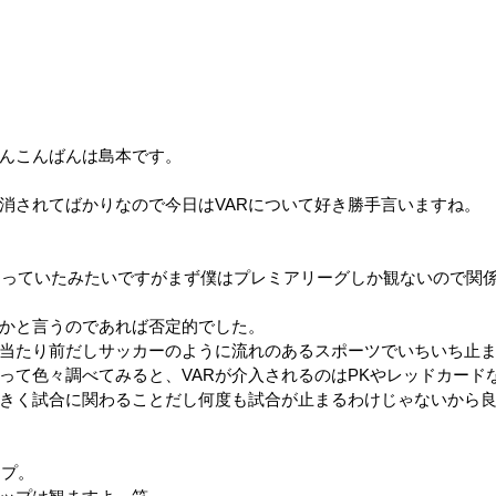
んこんばんは島本です。
消されてばかりなので今日はVARについて好き勝手言いますね。
始まっていたみたいですがまず僕はプレミアリーグしか観ないので関
かと言うのであれば否定的でした。
当たり前だしサッカーのように流れのあるスポーツでいちいち止
って色々調べてみると、VARが介入されるのはPKやレッドカード
きく試合に関わることだし何度も試合が止まるわけじゃないから
ップ。