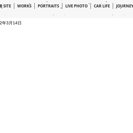
B SITE
WORKS
PORTRAITS
LIVE PHOTO
CAR LIFE
JOURNE
22年3月14日