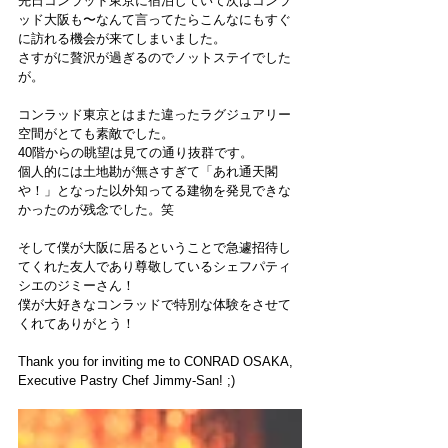
先日コンラッド東京に宿泊していて次はコンラ
ッド大阪も〜なんて言ってたらこんなにもすぐ
に訪れる機会が来てしまいました。
さすがに贅沢が過ぎるのでノットステイでした
が。
コンラッド東京とはまた違ったラグジュアリー
空間がとても素敵でした。
40階からの眺望は見ての通り抜群です。
個人的には土地勘が無さすぎて「あれ通天閣
や！」となった以外知ってる建物を発見できな
かったのが残念でした。笑
そして僕が大阪に居るということで急遽招待し
てくれた友人であり尊敬しているシェフパティ
シエのジミーさん！
僕が大好きなコンラッドで特別な体験をさせて
くれてありがとう！
Thank you for inviting me to CONRAD OSAKA, 
Executive Pastry Chef Jimmy-San! ;)