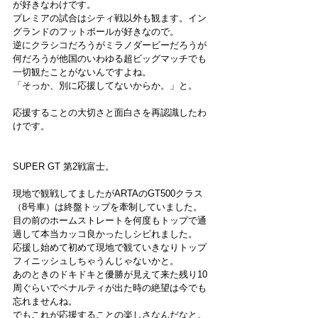
が好きなわけです。
プレミアの試合はシティ戦以外も観ます。イン
グランドのフットボールが好きなので。
逆にクラシコだろうがミラノダービーだろうが
何だろうが他国のいわゆる超ビッグマッチでも
一切観たことがないんですよね。
「そっか、別に応援してないからか。」と。
応援することの大切さと面白さを再認識したわ
けです。
SUPER GT 第2戦富士。
現地で観戦してましたがARTAのGT500クラス
（8号車）は終盤トップを牽制していました。
目の前のホームストレートを何度もトップで通
過して本当カッコ良かったしシビれました。
応援し始めて初めて現地で観ていきなりトップ
フィニッシュしちゃうんじゃないかと。
あのときのドキドキと優勝が見えて来た残り10
周ぐらいでペナルティが出た時の絶望は今でも
忘れませんね。
でもこれが応援することの楽しさなんだなと。