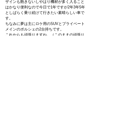
ザインも飽きないしやはり機材が多く入ること
はかなり便利なので今日で1年ですが2年3年5年
としばらく乗り続けて行きたい素晴らしい車で
す。
ちなみに夢は主にロケ用のSUVとプライベート
メインのポルシェの2台持ちです。
これからも頑張りますね。（このままの頑張り
じゃ無理か。）
すべて表示
最新記事