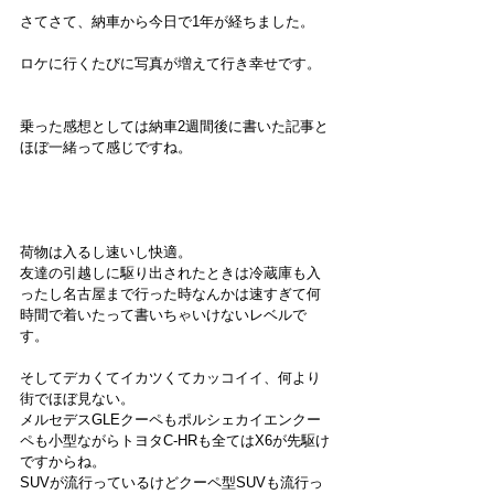
さてさて、納車から今日で1年が経ちました。
ロケに行くたびに写真が増えて行き幸せです。
乗った感想としては納車2週間後に書いた記事と
ほぼ一緒って感じですね。
→BMW X6
荷物は入るし速いし快適。
友達の引越しに駆り出されたときは冷蔵庫も入
ったし名古屋まで行った時なんかは速すぎて何
時間で着いたって書いちゃいけないレベルで
す。
そしてデカくてイカツくてカッコイイ、何より
街でほぼ見ない。
メルセデスGLEクーペもポルシェカイエンクー
ペも小型ながらトヨタC-HRも全てはX6が先駆け
ですからね。
SUVが流行っているけどクーペ型SUVも流行っ