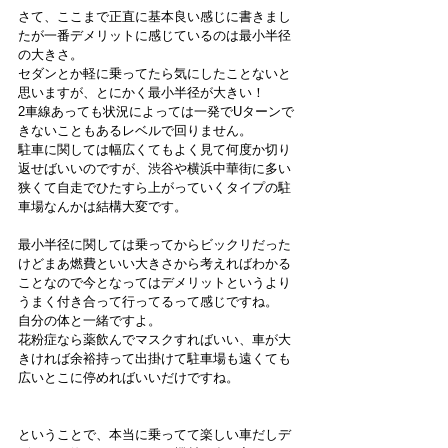
さて、ここまで正直に基本良い感じに書きまし
たが一番デメリットに感じているのは最小半径
の大きさ。
セダンとか軽に乗ってたら気にしたことないと
思いますが、とにかく最小半径が大きい！
2車線あっても状況によっては一発でUターンで
きないこともあるレベルで回りません。
駐車に関しては幅広くてもよく見て何度か切り
返せばいいのですが、渋谷や横浜中華街に多い
狭くて自走でひたすら上がっていくタイプの駐
車場なんかは結構大変です。
最小半径に関しては乗ってからビックリだった
けどまあ燃費といい大きさから考えればわかる
ことなので今となってはデメリットというより
うまく付き合って行ってるって感じですね。
自分の体と一緒ですよ。
花粉症なら薬飲んでマスクすればいい、車が大
きければ余裕持って出掛けて駐車場も遠くても
広いとこに停めればいいだけですね。
ということで、本当に乗ってて楽しい車だしデ