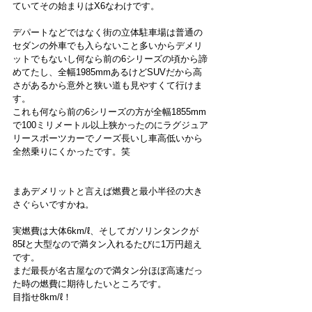
ていてその始まりはX6なわけです。
デパートなどではなく街の立体駐車場は普通の
セダンの外車でも入らないこと多いからデメリ
ットでもないし何なら前の6シリーズの頃から諦
めてたし、全幅1985mmあるけどSUVだから高
さがあるから意外と狭い道も見やすくて行けま
す。
これも何なら前の6シリーズの方が全幅1855mm
で100ミリメートル以上狭かったのにラグジュア
リースポーツカーでノーズ長いし車高低いから
全然乗りにくかったです。笑
まあデメリットと言えば燃費と最小半径の大き
さぐらいですかね。
実燃費は大体6km/ℓ、そしてガソリンタンクが
85ℓと大型なので満タン入れるたびに1万円超え
です。
まだ最長が名古屋なので満タン分ほぼ高速だっ
た時の燃費に期待したいところです。
目指せ8km/ℓ！