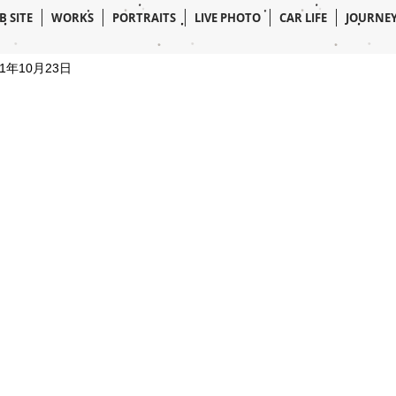
B SITE
WORKS
PORTRAITS
LIVE PHOTO
CAR LIFE
JOURNE
21年10月23日